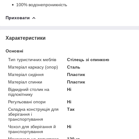
100% водонепроникність
Приховати
Характеристики
Основні
Тип туристичних меблів
Стілець зі спинкою
Матеріал каркасу (опор)
Сталь
Матеріал сидіння
Пластик
Матеріал спинки
Пластик
Відкидний столик на
Ні
підлокітнику
Регульовані опори
Ні
Складна конструкція для
Так
зберігання і
транспортування
Чохол для зберігання й
Ні
транспортування
Максимально допустиме
120 кг