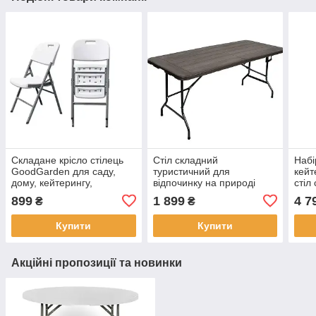
Складане крісло стілець
Стіл складний
Набі
GoodGarden для саду,
туристичний для
кейт
дому, кейтерингу,
відпочинку на природі
стіл
конференцій
GoodGarden 180 х 70 см
плас
899
1 899
4 7
₴
₴
коричневий імітація
2 ла
дерева
Купити
Купити
Акційні пропозиції та новинки